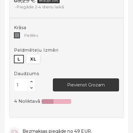
69,29 €
Ietaupi 35%
Mājai
Piegāde 2-4 dienu laikā.
Virtuves
Preces
Krāsa
Atpūta,
Pelēks
Pelēks
Brīvais
Laiks
Peldmēteļu Izmēri
Un
Sports
L
XL
Bērniem
Daudzums
Un
Zīdaiņiem
Pievienot Grozam
18+
4 Noliktavā
Auto
preces
Bezmaksas piegāde no 49 EUR.