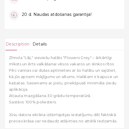
20 d. Naudas atdošanas garantija!
Description
Details
Zīmola "L&L" sieviešu halāts "Flowers Grey" – ārkārtīgi
mīksts un ērts valkāšanai vēsos vakaros un slinkos rītos.
Pēc vannas vai dušas aptinieties ar šo halātu un sajūtiet,
kā jūs apņem mājīgums un siltums. Halātam ir kapuce un
kabatas. Sasienams ar jostu, priekšpusē minimāla ziedu
aplikācija.
Atļauta mazgāšana 30 grādu temperatūrā.
Sastāvs: 100% poliesters.
Jūsu datora ekrāna izšķirtspējas iestatījumu dēļ faktiskā
preces krāsa var nedaudz atšķirties no attēlā redzamās.