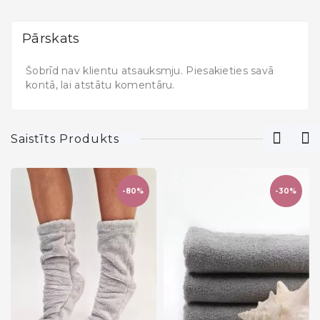
Pārskats
Šobrīd nav klientu atsauksmju. Piesakieties savā
kontā, lai atstātu komentāru.
Saistīts Produkts
-80%
-30%