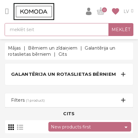
CATEGORY
favorite
0
DĀVANU
MEKLĒT
IDEJAS
SUPER
Mājas
Bērniem un zīdaiņiem
Galantērija un
SALE!
rotaslietas bērniem
Cits
SILTĀS
SEZONAS

GALANTĒRIJA UN ROTASLIETAS BĒRNIEM
HITI
ATPAKAĻ
UZ
Filters
(1 product)
SKOLU
CITS
Halāti

New products first
Zeķes un