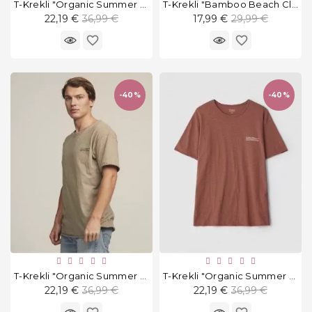
T-Krekli "Organic Summer Olive"
T-Krekli "Bamboo Beach Club"
Standarta
Standarta
22,19 €
36,99 €
17,99 €
29,99 €
cena
cena
favorite_border
favorite_border
-40%
-40%
T-Krekli "Organic Summer Greige"
T-Krekli "Organic Summer Coral"
Standarta
Standarta
22,19 €
36,99 €
22,19 €
36,99 €
cena
cena