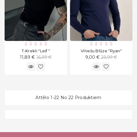
T-Krekli "Leif "
Vīriešu Blūze "Ryan"
Standarta
Standarta
11,89 €
16,99 €
9,00 €
29,99 €
cena
cena
favorite_border
favorite_border
Attēlo 1-22 No 22 Produktiem