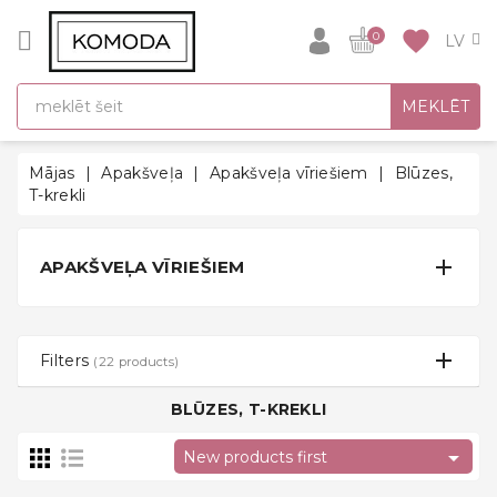
CATEGORY
favorite
0
DĀVANU
MEKLĒT
IDEJAS
SUPER
Mājas
Apakšveļa
Apakšveļa vīriešiem
Blūzes,
SALE!
T-krekli
SILTĀS
SEZONAS

APAKŠVEĻA VĪRIEŠIEM
HITI
ATPAKAĻ
UZ
Filters
(22 products)
SKOLU
BLŪZES, T-KREKLI
Halāti

New products first
Zeķes un