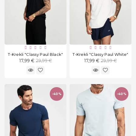
T-Krekli "Classy Paul Black"
T-Krekli "Classy Paul White"
Standarta
Standarta
17,99 €
29,99 €
17,99 €
29,99 €
cena
cena
favorite_border
favorite_border
-40%
-40%