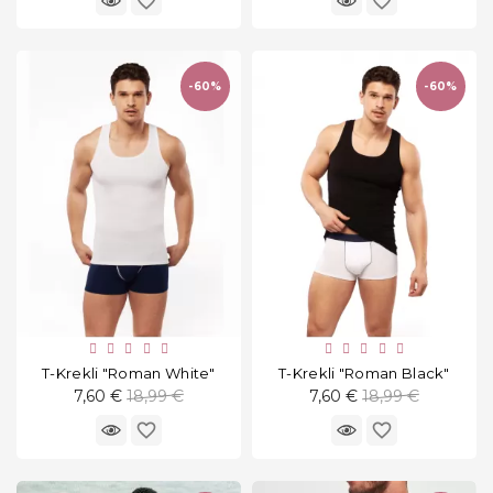
favorite_border
favorite_border
-60%
-60%
T-Krekli "Roman White"
T-Krekli "Roman Black"
Standarta
Standarta
7,60 €
18,99 €
7,60 €
18,99 €
cena
cena
favorite_border
favorite_border