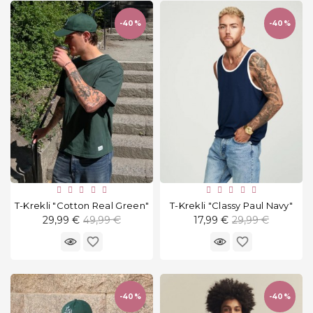
zeķubikses
-40%
-40%
Mājas
un
āra
apavi
Gultasveļa
un mājas
apģērbs
Apakšveļa
T-Krekli "Cotton Real Green"
T-Krekli "Classy Paul Navy"
Aksesuāri
Standarta
Standarta
29,99 €
49,99 €
17,99 €
29,99 €
cena
cena
favorite_border
favorite_border
Kosmētika
Un
Higiēna
-40%
-40%
Preces