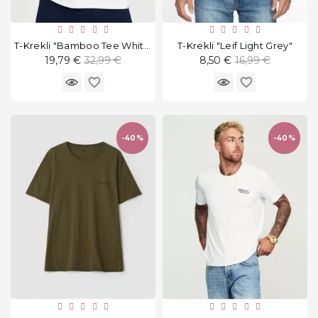
T-Krekli "Bamboo Tee White"
T-Krekli "Leif Light Grey"
Standarta
Standarta
19,79 €
32,99 €
8,50 €
16,99 €
cena
cena
favorite_border
favorite_border
-40%
-40%