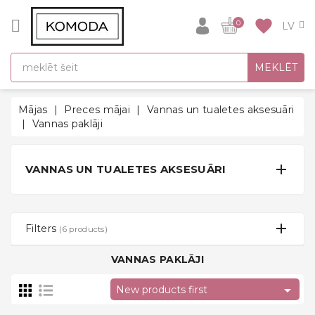
CATEGORY
favorite
0
DĀVANU
MEKLĒT
IDEJAS
SUPER
Mājas
Preces mājai
Vannas un tualetes aksesuāri
SALE!
Vannas paklāji
SILTĀS
SEZONAS

VANNAS UN TUALETES AKSESUĀRI
HITI
ATPAKAĻ
UZ
Filters
(6 products)
SKOLU
VANNAS PAKLĀJI
Halāti

New products first
Zeķes un