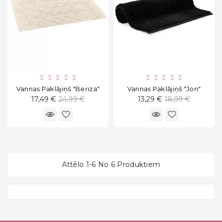
Vannas Paklājiņš "Beriza"
Vannas Paklājiņš "Jon"
Standarta
Standarta
17,49 €
24,99 €
13,29 €
18,99 €
cena
cena
favorite_border
favorite_border
Attēlo 1-6 No 6 Produktiem