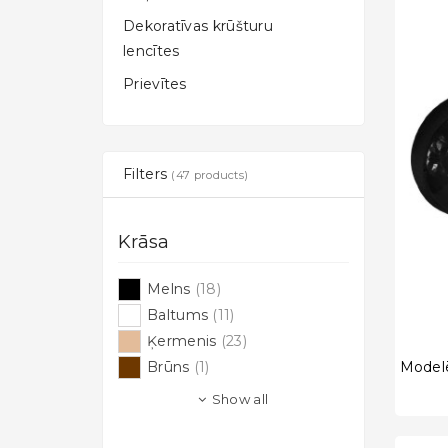
Dekoratīvas krūšturu
lencītes
Prievītes
Filters
(47 products)
Krāsa
Melns
(18)
Baltums
(11)
Ķermenis
(23)
Brūns
(1)
Show all