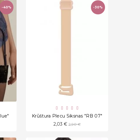
-40%
-30%
favorite_border
lue"
Krūštura Plecu Siksnas "RB 07"
Standarta
2,03 €
2,90 €
cena