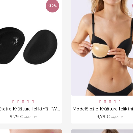
-30%
favorite_border
favorite_border
Modelējošie Krūštura Ieliktnīši "WS 21 Black"
Standarta
Standarta
9,79 €
9,79 €
13,99 €
13,99 €
cena
cena