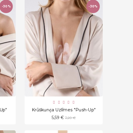
-30%
-30%
favorite_border
-Up"
Krūškurvja Uzlīmes "Push-Up"
Standarta
5,59 €
7,99 €
cena