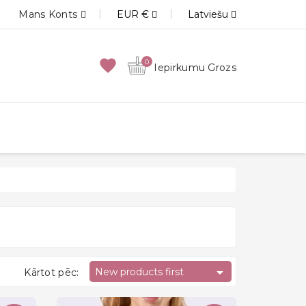
Mans Konts
EUR €
Latviešu
favorite
0
Iepirkumu Grozs

New products first
Kārtot pēc: