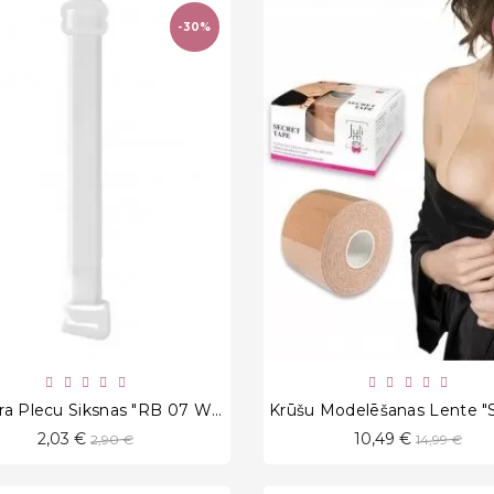
-30%
favorite_border
favorite_border
Krūštura Plecu Siksnas "RB 07 White"
Standarta
Standarta
2,03 €
10,49 €
2,90 €
14,99 €
cena
cena