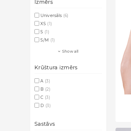
Izmērs
Universāls
(6)
XS
(1)
S
(1)
S/M
(1)
Show all
Krūštura izmērs
A
(3)
B
(2)
C
(3)
D
(3)
Sastāvs