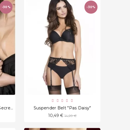
-30%
-30%
favorite_border
Krūšu Modelēšanas Lente "Secret Tape"
Suspender Belt "Pas Daisy"
Standarta
10,49 €
14,99 €
cena