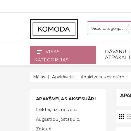
DĀVANU I
VISAS
ATPAKAĻ 
KATEGORIJAS
Mājas
Apakšveļa
Apakšveļa sievietēm
APA
APAKŠVEĻAS AKSESUĀRI
Ieliktņi, uzlīmes u.c.
Augšstilbu jostas u.c.
Zeķturi