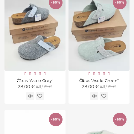
-60%
-60%
Čības "Asolo Grey"
Čības "Asolo Green"
Standarta
Standarta
28,00 €
69,99 €
28,00 €
69,99 €
cena
cena
favorite_border
favorite_border
-60%
-60%