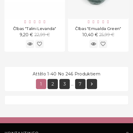
Čības "Talini Levanda"
Čības "Emualda Green"
Standarta
Standarta
9,20 €
22,99 €
10,40 €
25,99 €
cena
cena
favorite_border
favorite_border
Attēlo 1-40 No 246 Produktiem
1
2
3
7

…