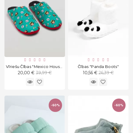
Vīriešu Čības "Mexico House"
Čības "Panda Boots"
Standarta
Standarta
20,00 €
39,99 €
10,56 €
26,39 €
cena
cena
favorite_border
favorite_border
-60%
-60%