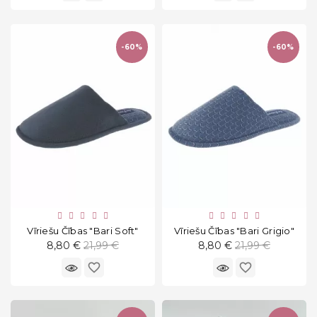
-60%
-60%
Vīriešu Čības "Bari Soft"
Vīriešu Čības "Bari Grigio"
Standarta
Standarta
8,80 €
21,99 €
8,80 €
21,99 €
cena
cena
favorite_border
favorite_border