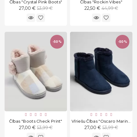
Čības "Crystal Pink Boots"
Čības "Rockin Vibes"
Standarta
Standarta
27,00 €
53,99 €
22,50 €
44,99 €
cena
cena
favorite_border
favorite_border
-50%
-50%
Čības "Boots Check Print"
Vīriešu Čības "Oscaro Marino"
Standarta
Standarta
27,00 €
53,99 €
27,00 €
53,99 €
cena
cena