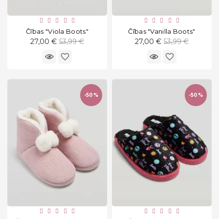
Čības "Viola Boots"
Čības "Vanilla Boots"
Standarta
Standarta
27,00 €
53,99 €
27,00 €
53,99 €
cena
cena
favorite_border
favorite_border
-50%
-50%