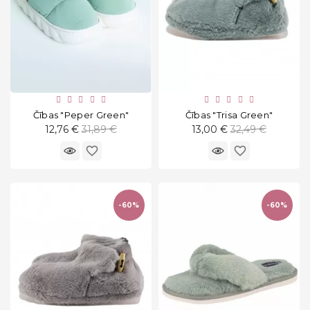
Čības "Peper Green"
Čības "Trisa Green"
Standarta
Standarta
12,76 €
31,89 €
13,00 €
32,49 €
cena
cena
favorite_border
favorite_border
-60%
-60%