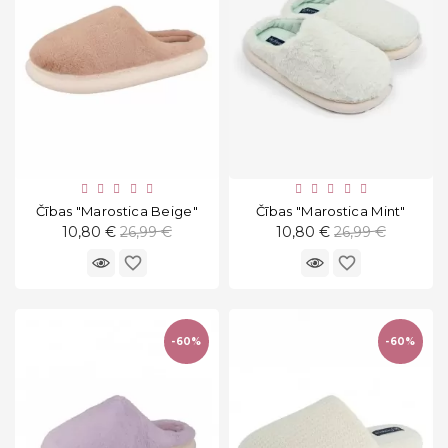
Čības "Marostica Beige"
Čības "Marostica Mint"
Standarta
Standarta
10,80 €
26,99 €
10,80 €
26,99 €
cena
cena
favorite_border
favorite_border
-60%
-60%