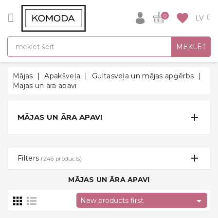
CATEGORY
favorite
0
DĀVANU
MEKLĒT
IDEJAS
SUPER
Mājas
Apakšveļa
Gultasveļa un mājas apģērbs
SALE!
Mājas un āra apavi
SILTĀS
SEZONAS

MĀJAS UN ĀRA APAVI
HITI
ATPAKAĻ
UZ
Filters
(246 products)
SKOLU
MĀJAS UN ĀRA APAVI
Halāti

New products first
Zeķes un