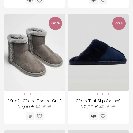
favorite_border
favorite_border
-50%
-50%
Vīriešu Čības "Oscaro Gris"
Čības "Fluf Slip Galaxy"
Standarta
Standarta
27,00 €
53,99 €
20,00 €
39,99 €
cena
cena
favorite_border
favorite_border