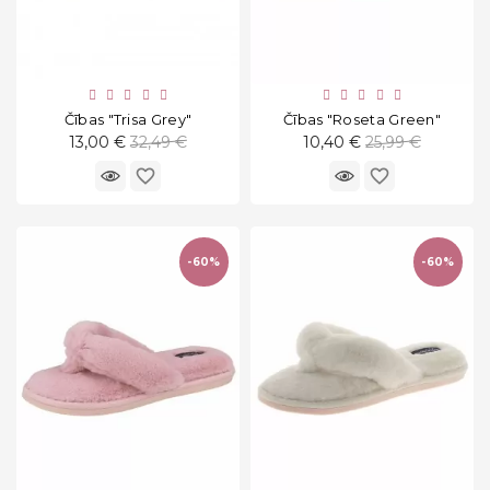
Čības "Trisa Grey"
Čības "Roseta Green"
Standarta
Standarta
13,00 €
32,49 €
10,40 €
25,99 €
cena
cena
favorite_border
favorite_border
-60%
-60%