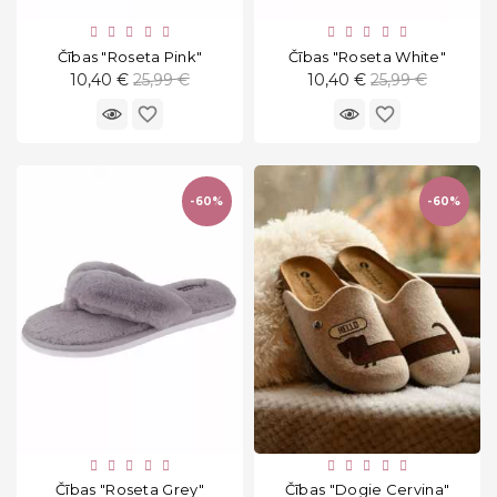
Čības "Roseta Pink"
Čības "Roseta White"
Standarta
Standarta
10,40 €
25,99 €
10,40 €
25,99 €
cena
cena
favorite_border
favorite_border
-60%
-60%
Čības "Roseta Grey"
Čības "Dogie Cervina"