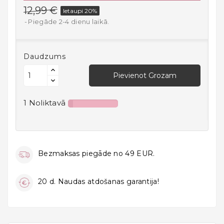
Mājai
12,99 €
Ietaupi 20%
Piegāde 2-4 dienu laikā.
Virtuves
Preces
Daudzums
Atpūta,
Brīvais
Pievienot Grozam
Laiks
Un
Sports
1 Noliktavā
Bērniem
Un
Zīdaiņiem
Bezmaksas piegāde no 49 EUR.
18+
20 d. Naudas atdošanas garantija!
Auto
preces