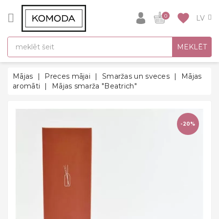
CATEGORY
favorite
0
DĀVANU
MEKLĒT
IDEJAS
SUPER
Mājas
Preces mājai
Smaržas un sveces
Mājas
SALE!
aromāti
Mājas smarža "Beatrich"
SILTĀS
SEZONAS
HITI
-20%
ATPAKAĻ
UZ
SKOLU
Halāti
Zeķes un