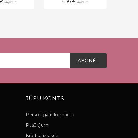
Standarta
Standarta
 €
5,99 €
6,
14,99 €
9,99 €
cena
cena
JŪSU KONTS
Personīgā informācija
Pasūtījumi
Kredīta izraksti