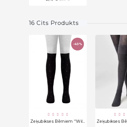
cena
16 Cits Produkts
-40%
favorite_border
Zeķubikses Bērniem ''Willow Grey"