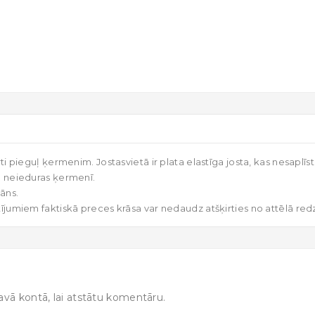
i pieguļ ķermenim. Jostasvietā ir plata elastīga josta, kas nesaplīst u
e neieduras ķermenī.
āns.
tījumiem faktiskā preces krāsa var nedaudz atšķirties no attēlā re
avā kontā, lai atstātu komentāru.