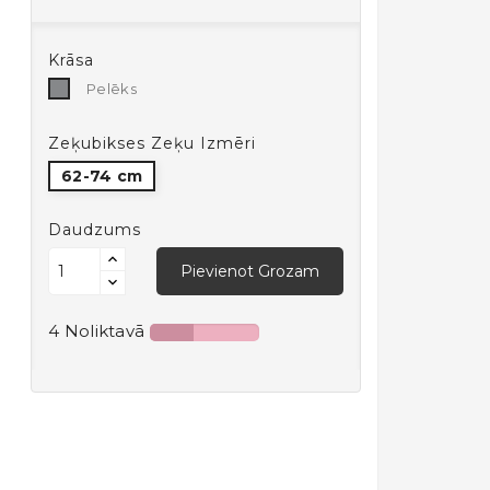
Krāsa
Pelēks
Pelēks
Zeķubikses Zeķu Izmēri
62-74 cm
Daudzums
Pievienot Grozam
4 Noliktavā