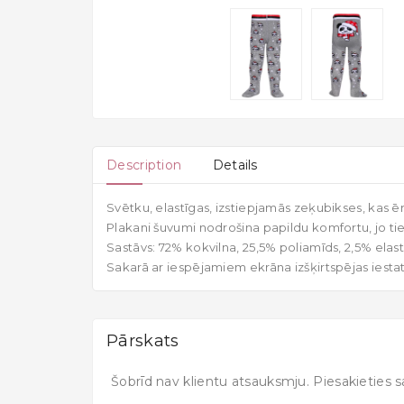
Description
Details
Svētku, elastīgas, izstiepjamās zeķubikses, kas ērt
Plakani šuvumi nodrošina papildu komfortu, jo ti
Sastāvs: 72% kokvilna, 25,5% poliamīds, 2,5% elast
Sakarā ar iespējamiem ekrāna izšķirtspējas iesta
Pārskats
Šobrīd nav klientu atsauksmju. Piesakieties s