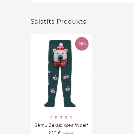
Saistīts Produkts
-70%
favorite_border
Bērnu Zeķubikses "Noel"
Standarta
2,10 €
6,99 €