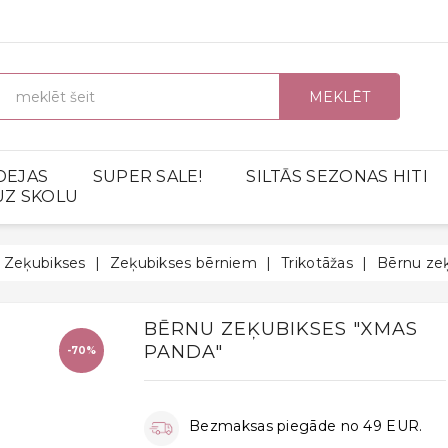
MEKLĒT
DEJAS
SUPER SALE!
SILTĀS SEZONAS HITI
UZ SKOLU
Zeķubikses
Zeķubikses bērniem
Trikotāžas
Bērnu ze
BĒRNU ZEĶUBIKSES "XMAS
PANDA"
-70%
Bezmaksas piegāde no 49 EUR.