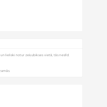
n lieliski notur zeķubikses vietā, tās neslīd.
dzamās.