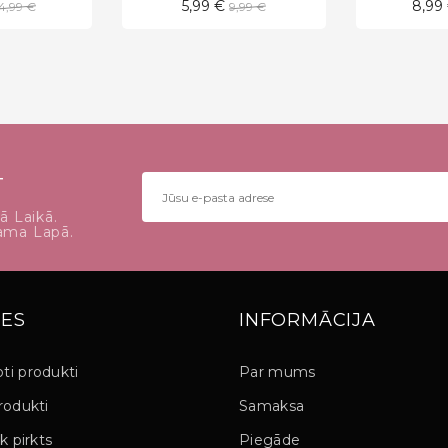
Standarta
Standarta
5,99 €
8,99
14,99 €
9,99 €
cena
cena
T
ā Laikā.
dama Lapā.
ES
INFORMĀCIJA
ti produkti
Par mums
rodukti
Samaksa
k pirkts
Piegāde