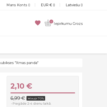
Mans Konts
EUR €
Latviešu
favorite
0
Iepirkumu Grozs
ķubikses "Xmas panda"
2,10 €
6,99 €
Ietaupi 70%
Piegāde 2-4 dienu laikā.