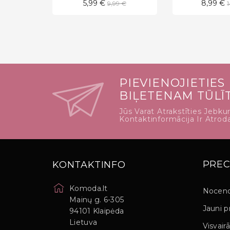
Standarta
5,99 €
8,99 €
9,99 €
cena
PIEVIENOJIETIES
BIĻETENAM TŪLĪ
Jūs Varat Atrakstīties Jebkur
Kontaktinformācija Ir Atro
PREC
KONTAKTINFO
Komoda.lt
Noceno
Mainų g. 6-305
Jauni p
94101 Klaipėda
Lietuva
Visvairā