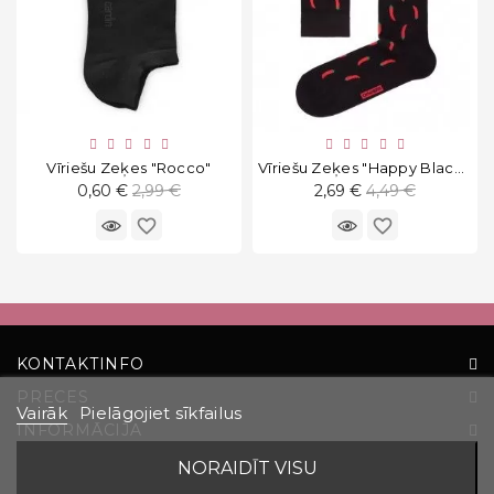
Vīriešu Zeķes "Rocco"
Vīriešu Zeķes "Happy Black Chilli"
Standarta
Standarta
0,60 €
2,99 €
2,69 €
4,49 €
cena
cena
favorite_border
favorite_border
KONTAKTINFO
PRECES
Vairāk
Pielāgojiet sīkfailus
INFORMĀCIJA
JŪSU KONTS
NORAIDĪT VISU