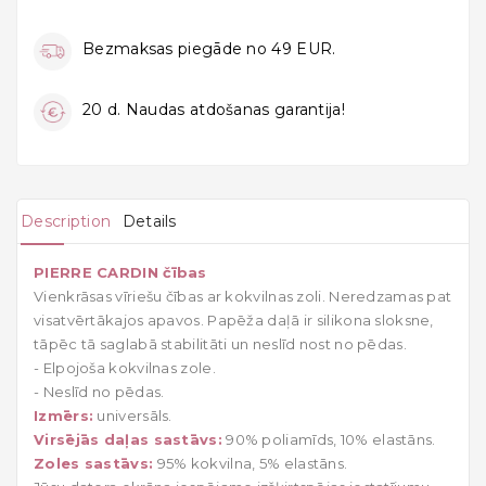
Bezmaksas piegāde no 49 EUR.
20 d. Naudas atdošanas garantija!
Description
Details
PIERRE CARDIN čības
Vienkrāsas vīriešu čības ar kokvilnas zoli. Neredzamas pat
visatvērtākajos apavos. Papēža daļā ir silikona sloksne,
tāpēc tā saglabā stabilitāti un neslīd nost no pēdas.
- Elpojoša kokvilnas zole.
- Neslīd no pēdas.
Izmērs:
universāls.
Virsējās daļas sastāvs:
90% poliamīds, 10% elastāns.
Zoles sastāvs:
95% kokvilna, 5% elastāns.