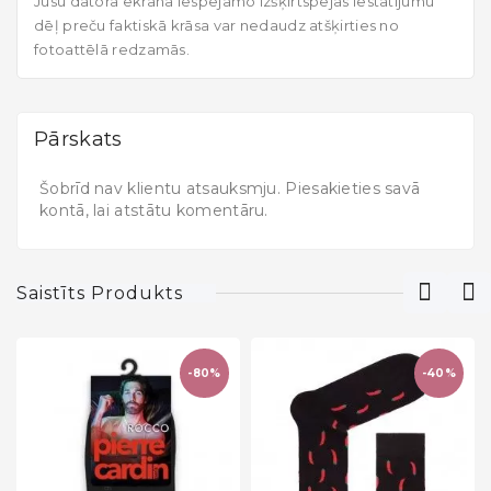
Jūsu datora ekrāna iespējamo izšķirtspējas iestatījumu
dēļ preču faktiskā krāsa var nedaudz atšķirties no
fotoattēlā redzamās.
Pārskats
Šobrīd nav klientu atsauksmju. Piesakieties savā
kontā, lai atstātu komentāru.
Saistīts Produkts
-80%
-40%