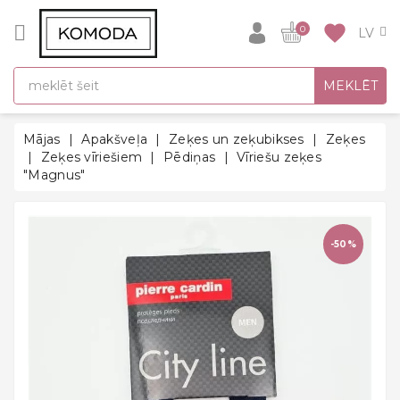
CATEGORY
favorite
0
DĀVANU
MEKLĒT
IDEJAS
SUPER
Mājas
Apakšveļa
Zeķes un zeķubikses
Zeķes
SALE!
Zeķes vīriešiem
Pēdiņas
Vīriešu zeķes
"Magnus"
SILTĀS
SEZONAS
HITI
-50%
ATPAKAĻ
UZ
SKOLU
Halāti
Zeķes un