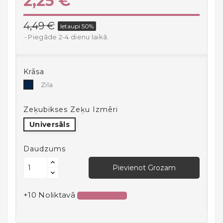
2,25 €
Mājai
Virtuves
4,49 €
Ietaupi 50%
Preces
Piegāde 2-4 dienu laikā.
Atpūta,
Brīvais
Krāsa
Laiks
Zila
Zila
Un
Sports
Zeķubikses Zeķu Izmēri
Bērniem
Universāls
Un
Zīdaiņiem
Daudzums
18+
Pievienot Grozam
Auto
+10 Noliktavā
preces