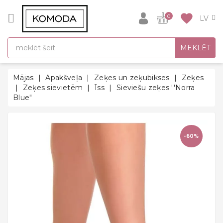
CATEGORY
favorite
0
DĀVANU
MEKLĒT
IDEJAS
SUPER
Mājas
Apakšveļa
Zeķes un zeķubikses
Zeķes
SALE!
Zeķes sievietēm
Īss
Sieviešu zeķes ''Norra
Blue"
SILTĀS
SEZONAS
HITI
-60%
ATPAKAĻ
UZ
SKOLU
Halāti
Zeķes un