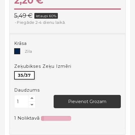
2,20 €
Mājai
Virtuves
5,49 €
Ietaupi 60%
Preces
Piegāde 2-4 dienu laikā.
Atpūta,
Brīvais
Krāsa
Laiks
Zila
Zila
Un
Sports
Zeķubikses Zeķu Izmēri
Bērniem
35/37
Un
Zīdaiņiem
Daudzums
18+
Pievienot Grozam
Auto
1 Noliktavā
preces