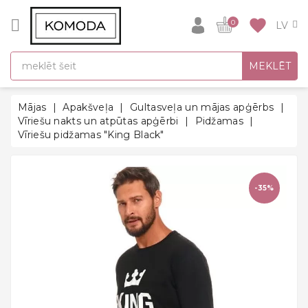
CATEGORY
favorite
0
DĀVANU
MEKLĒT
IDEJAS
SUPER
Mājas
Apakšveļa
Gultasveļa un mājas apģērbs
SALE!
Vīriešu nakts un atpūtas apģērbi
Pidžamas
Vīriešu pidžamas "King Black"
SILTĀS
SEZONAS
HITI
-35%
ATPAKAĻ
UZ
SKOLU
Halāti
Zeķes un